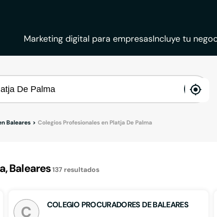
Marketing digital para empresas
Incluye tu negoc
ena
loca
en Baleares
Colegios Profesionales en Platja De Palma
a, Baleares
137
resultados
COLEGIO PROCURADORES DE BALEARES
C