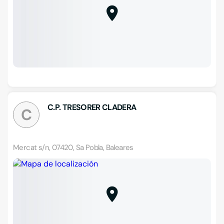
C.P. TRESORER CLADERA
C
Mercat s/n, 07420, Sa Pobla, Baleares