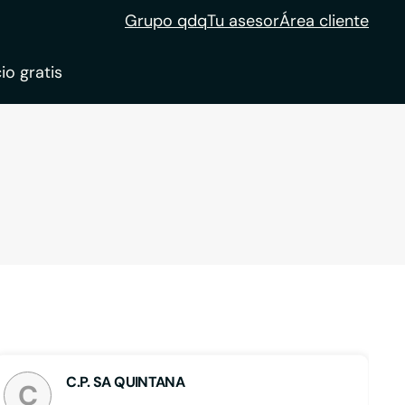
Grupo qdq
Tu asesor
Área cliente
io gratis
ble
tion
C.P. SA QUINTANA
C