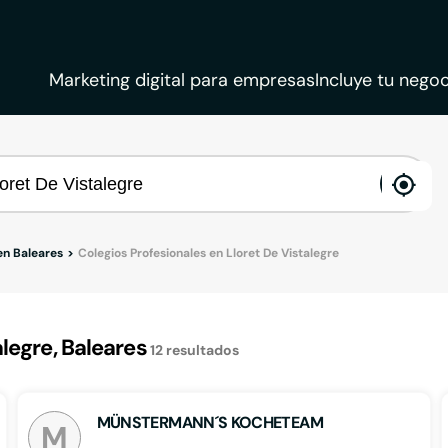
Marketing digital para empresas
Incluye tu negoc
ena
loca
en Baleares
Colegios Profesionales en Lloret De Vistalegre
legre, Baleares
12
resultados
MÜNSTERMANN´S KOCHETEAM
M