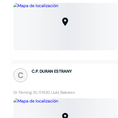
C.P. DURAN ESTRANY
C
Dr. Fleming 35, 07430, Llubí, Baleares