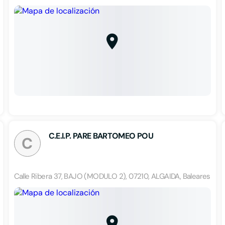
C.E.I.P. PARE BARTOMEO POU
C
Calle Ribera 37, BAJO (MODULO 2), 07210, ALGAIDA, Baleares