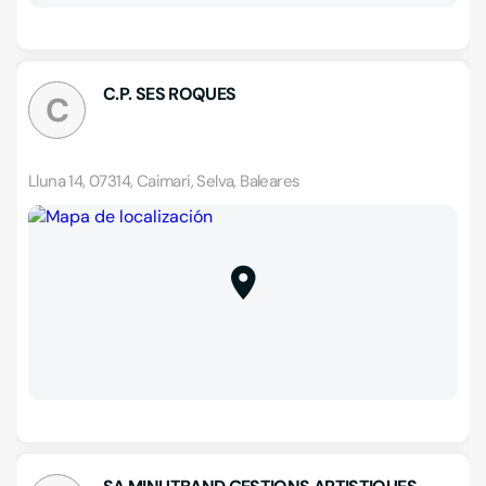
C.P. SES ROQUES
C
Lluna 14, 07314, Caimari, Selva, Baleares