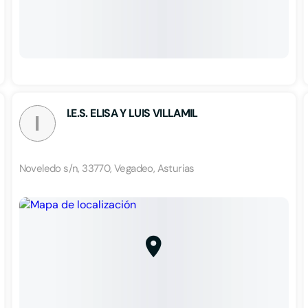
I.E.S. ELISA Y LUIS VILLAMIL
I
Noveledo s/n, 33770, Vegadeo, Asturias