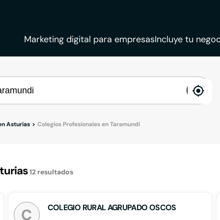
Marketing digital para empresas
Incluye tu negoc
ena
loca
en Asturias
Colegios Profesionales en Taramundi
turias
12
resultados
COLEGIO RURAL AGRUPADO OSCOS
C