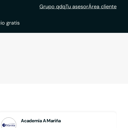
Grupo qdq
Tu asesor
Área cliente
io gratis
ble
tion
Academia A Mariña