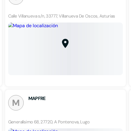
Calle Villanueva s/n, 33777, Villanueva De Oscos, Asturias
MAPFRE
M
Generalísimo 68, 27720, A Pontenova, Lugo