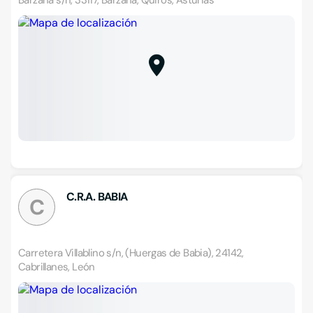
Bárzana s/n, 33117, Bárzana, Quirós, Asturias
C.R.A. BABIA
C
Carretera Villablino s/n, (Huergas de Babia), 24142,
Cabrillanes, León