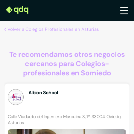
Volver a Colegios Profesionales en Asturias
Te recomendamos otros negocios
cercanos para Colegios-
profesionales en Somiedo
Albion School
Calle Viaducto del Ingeniero Marquina 3, 1º, 33004, Oviedo,
Asturias