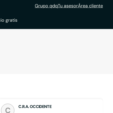
Grupo qdq
Tu asesor
Área cliente
io gratis
ble
tion
C.R.A. OCCIDENTE
C