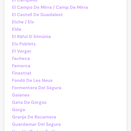
El Campello
El Campo De Mirra / Camp De Mirra
El Castell De Guadalest
Elche / Elx
Elda
El Ràfol D´Almúnia
Els Poblets
El Verger
Facheca
Famorca
Finestrat
Fondó De Les Neus
Formentera Del Segura
Gaianes
Gata De Gorgos
Gorga
Granja De Rocamora
Guardamar Del Segura