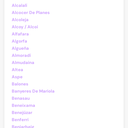
Alcalalí
Alcocer De Planes
Alcoleja
Alcoy / Alcoi
Alfafara
Algorfa
Algueña
Almoradí
Almudaina
Altea
Aspe
Balones
Banyeres De Mariola
Benasau
Beneixama
Benejúzar
Benferri
Beniarbeig