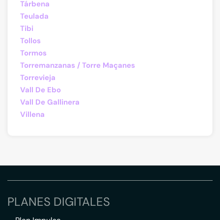
Tárbena
Teulada
Tibi
Tollos
Tormos
Torremanzanas / Torre Maçanes
Torrevieja
Vall De Ebo
Vall De Gallinera
Villena
PLANES DIGITALES