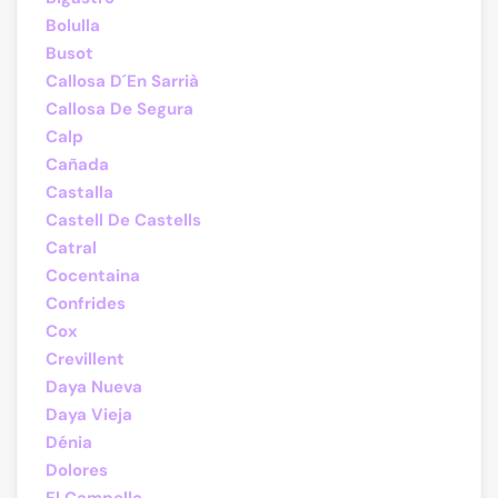
Bolulla
Busot
Callosa D´En Sarrià
Callosa De Segura
Calp
Cañada
Castalla
Castell De Castells
Catral
Cocentaina
Confrides
Cox
Crevillent
Daya Nueva
Daya Vieja
Dénia
Dolores