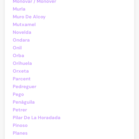
Monóvar / Monòver
Murla
Muro De Alcoy
Mutxamel
Novelda
Ondara
Onil
Orba
Orihuela
Orxeta
Parcent
Pedreguer
Pego
Penàguila
Petrer
Pilar De La Horadada
Pinoso
Planes