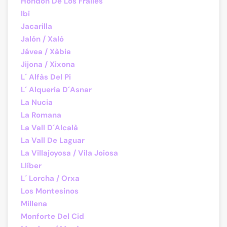
Hondón De Los Frailes
Ibi
Jacarilla
Jalón / Xaló
Jávea / Xàbia
Jijona / Xixona
L´ Alfàs Del Pi
L´ Alqueria D´Asnar
La Nucia
La Romana
La Vall D´Alcalà
La Vall De Laguar
La Villajoyosa / Vila Joiosa
Llíber
L´ Lorcha / Orxa
Los Montesinos
Millena
Monforte Del Cid