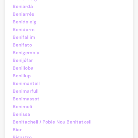
Beniardá
Beniarrés
Benidoleig
Benidorm
Benifallim
Benifato
Benigembla
Benijófar
Benilloba
Benillup
Benimantell
Benimarfull
Benimassot
Benimeli
Benissa
Benitachell / Poble Nou Benitatxell
Biar
Bigastro