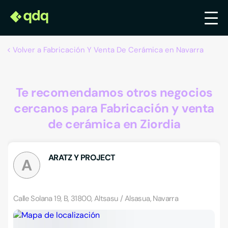
Volver a Fabricación Y Venta De Cerámica en Navarra
Te recomendamos otros negocios
cercanos para Fabricación y venta
de cerámica en Ziordia
ARATZ Y PROJECT
A
Calle Solana 19, B, 31800, Altsasu / Alsasua, Navarra