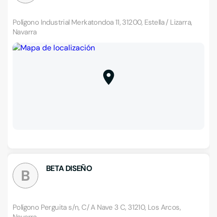
Polígono Industrial Merkatondoa 11, 31200, Estella / Lizarra,
Navarra
BETA DISEÑO
B
Polígono Perguita s/n, C/ A Nave 3 C, 31210, Los Arcos,