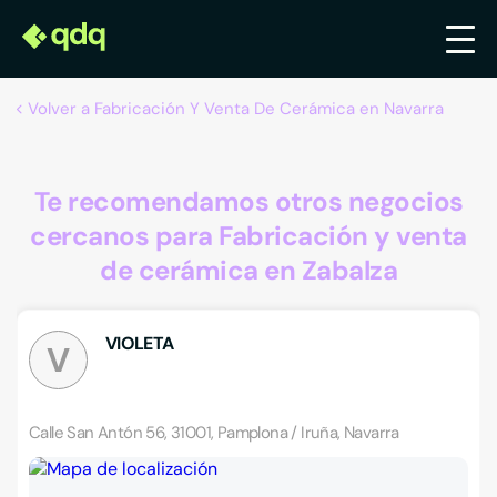
Volver a Fabricación Y Venta De Cerámica en Navarra
Te recomendamos otros negocios
cercanos para Fabricación y venta
de cerámica en Zabalza
VIOLETA
V
Calle San Antón 56, 31001, Pamplona / Iruña, Navarra