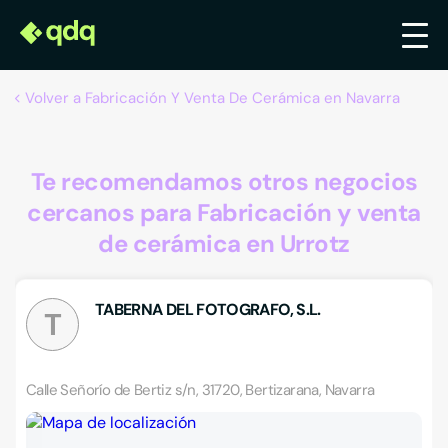
Volver a Fabricación Y Venta De Cerámica en Navarra
Te recomendamos otros negocios
cercanos para Fabricación y venta
de cerámica en Urrotz
TABERNA DEL FOTOGRAFO, S.L.
T
Calle Señorío de Bertiz s/n, 31720, Bertizarana, Navarra