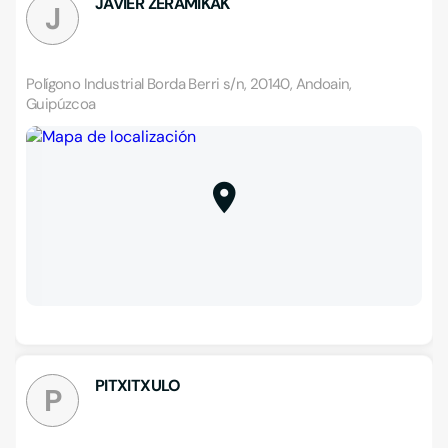
JAVIER ZERAMIKAK
J
Polígono Industrial Borda Berri s/n, 20140, Andoain,
Guipúzcoa
PITXITXULO
P