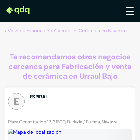
Volver a Fabricación Y Venta De Cerámica en Navarra
Te recomendamos otros negocios
cercanos para Fabricación y venta
de cerámica en Urraul Bajo
ESPIRAL
E
Plaza Constitución 12, 31600, Burlada / Burlata, Navarra