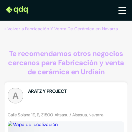
Volver a Fabricación Y Venta De Cerámica en Navarra
Te recomendamos otros negocios
cercanos para Fabricación y venta
de cerámica en Urdiain
ARATZ Y PROJECT
A
Calle Solana 19, B, 31800, Altsasu / Alsasua, Navarra