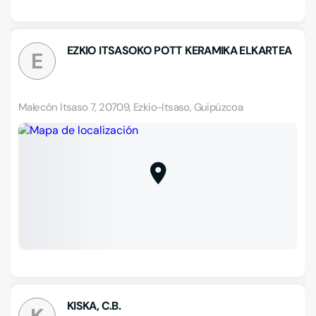
EZKIO ITSASOKO POTT KERAMIKA ELKARTEA
E
Malecón Itsaso 7, 20709, Ezkio-Itsaso, Guipúzcoa
KISKA, C.B.