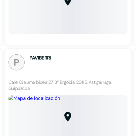
PAVIBERRI
P
Calle Oialume bidea 27, Bº Ergobia, 20115, Astigarraga,
Guipúzcoa