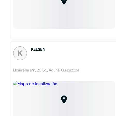
KELSEN
K
Elbarrena s/n, 20150, Aduna, Guipúzcoa