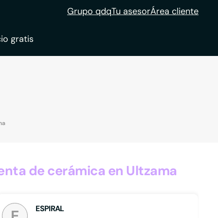
Grupo qdq
Tu asesor
Área cliente
io gratis
ble
tion
ma
enta de cerámica en Ultzama
ESPIRAL
E