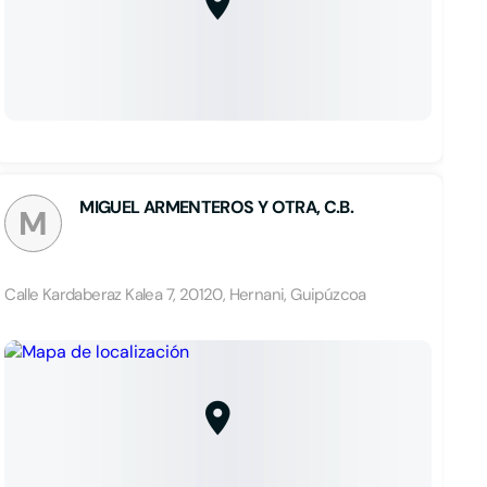
MIGUEL ARMENTEROS Y OTRA, C.B.
M
Calle Kardaberaz Kalea 7, 20120, Hernani, Guipúzcoa