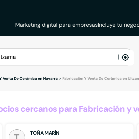
Marketing digital para empresas
Incluye tu negoc
ena
loca
 Y Venta De Cerámica en Navarra
Fabricación Y Venta De Cerámica en Ultza
cios cercanos para Fabricación y v
TOÑA MARÍN
T