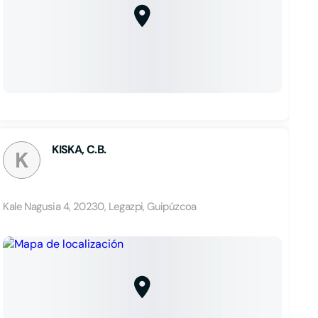
KISKA, C.B.
K
Kale Nagusia 4, 20230, Legazpi, Guipúzcoa