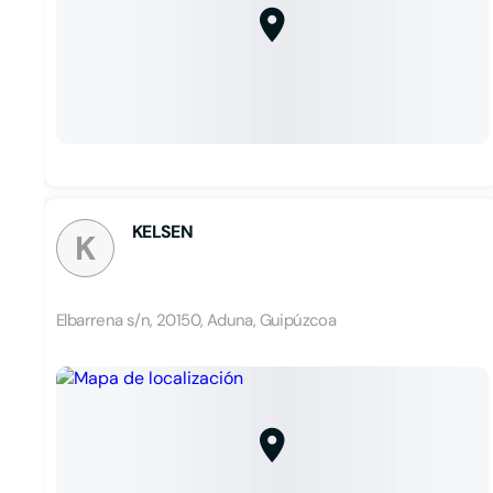
KELSEN
K
Elbarrena s/n, 20150, Aduna, Guipúzcoa