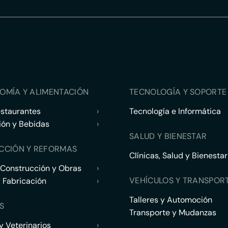
OMÍA Y ALIMENTACIÓN
TECNOLOGÍA Y SOPORTE 
estaurantes
›
Tecnología e Informática
ión y Bebidas
›
SALUD Y BIENESTAR
CCIÓN Y REFORMAS
Clínicas, Salud y Bienestar
 Construcción y Obras
›
VEHÍCULOS Y TRANSPOR
y Fabricación
›
Talleres y Automoción
S
Transporte y Mudanzas
 Veterinarios
›