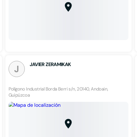
JAVIER ZERAMIKAK
J
Polígono Industrial Borda Berri s/n, 20140, Andoain,
Guipúzcoa