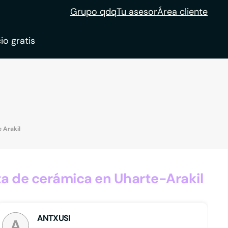
Grupo qdq
Tu asesor
Área cliente
io gratis
ble
tion
 Arakil
a de cerámica en Uharte-Arakil
ANTXUSI
A