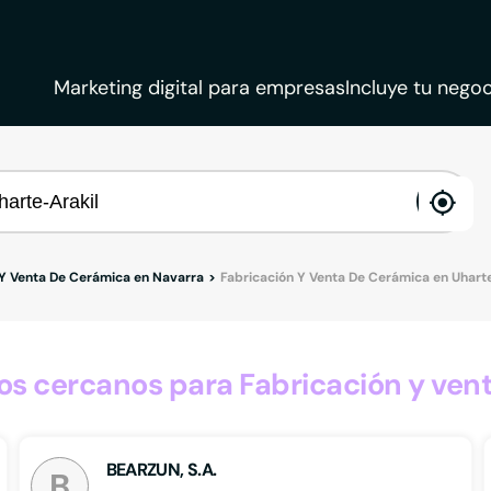
Marketing digital para empresas
Incluye tu negoc
ena
loca
 Y Venta De Cerámica en Navarra
Fabricación Y Venta De Cerámica en Uharte
s cercanos para Fabricación y vent
BEARZUN, S.A.
B