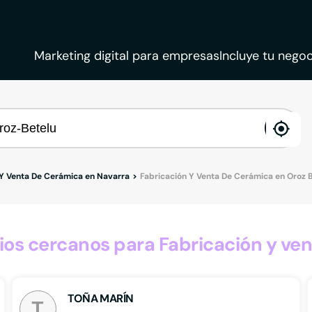
Marketing digital para empresas
Incluye tu negoc
ena
loca
 Y Venta De Cerámica en Navarra
Fabricación Y Venta De Cerámica en Oroz 
os cercanos para Fabricación y ven
TOÑA MARÍN
T