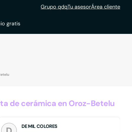
Grupo qdq
Tu asesor
Área cliente
io gratis
ble
tion
Betelu
ta de cerámica en Oroz-Betelu
DE MIL COLORES
D