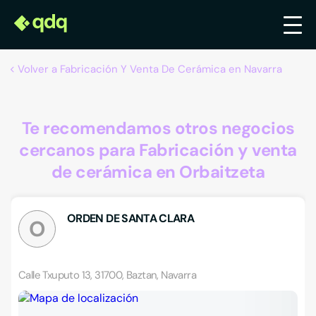
Volver a Fabricación Y Venta De Cerámica en Navarra
Te recomendamos otros negocios
cercanos para Fabricación y venta
de cerámica en Orbaitzeta
ORDEN DE SANTA CLARA
O
Calle Txuputo 13, 31700, Baztan, Navarra