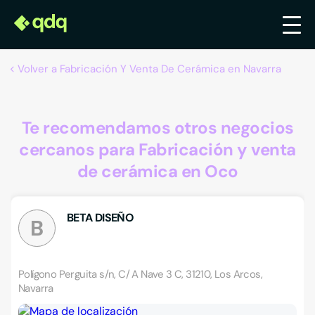
Volver a Fabricación Y Venta De Cerámica en Navarra
Te recomendamos otros negocios
cercanos para Fabricación y venta
de cerámica en Oco
BETA DISEÑO
B
Polígono Perguita s/n, C/ A Nave 3 C, 31210, Los Arcos,
Navarra