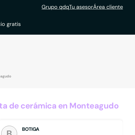
Grupo qdq
Tu asesor
Área cliente
io gratis
ble
tion
eagudo
nta de cerámica en Monteagudo
BOTIGA
B