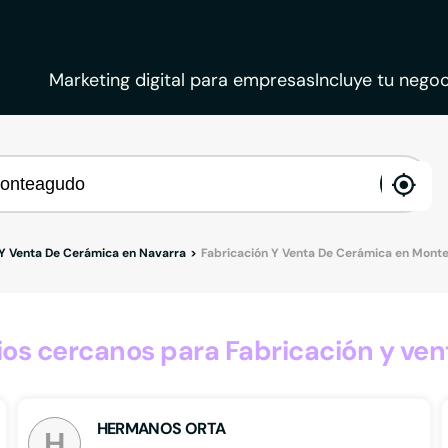
Marketing digital para empresas
Incluye tu negoc
ena
loca
 Y Venta De Cerámica en Navarra
Fabricación Y Venta De Cerámica en Mont
os cercanos para Fabricación y ve
HERMANOS ORTA
H