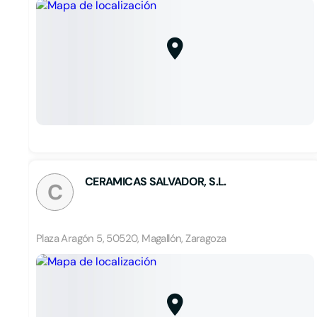
CERAMICAS SALVADOR, S.L.
C
Plaza Aragón 5, 50520, Magallón, Zaragoza