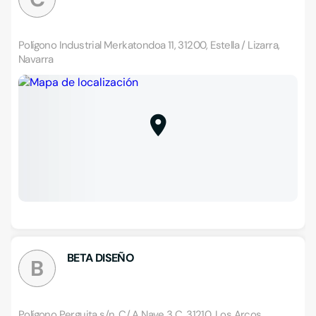
Polígono Industrial Merkatondoa 11, 31200, Estella / Lizarra,
Navarra
BETA DISEÑO
B
Polígono Perguita s/n, C/ A Nave 3 C, 31210, Los Arcos,