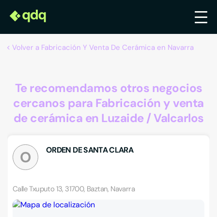
Volver a Fabricación Y Venta De Cerámica en Navarra
Te recomendamos otros negocios
cercanos para Fabricación y venta
de cerámica en Luzaide / Valcarlos
ORDEN DE SANTA CLARA
O
Calle Txuputo 13, 31700, Baztan, Navarra