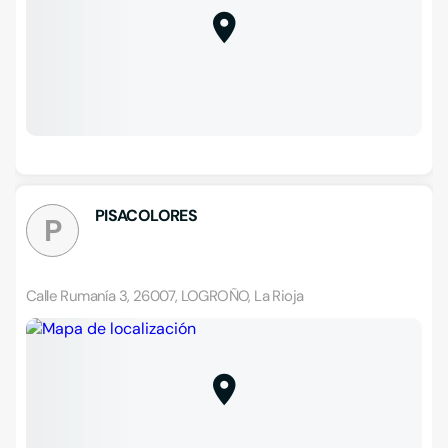
PISACOLORES
P
Calle Rumanía 3, 26007, LOGROÑO, La Rioja