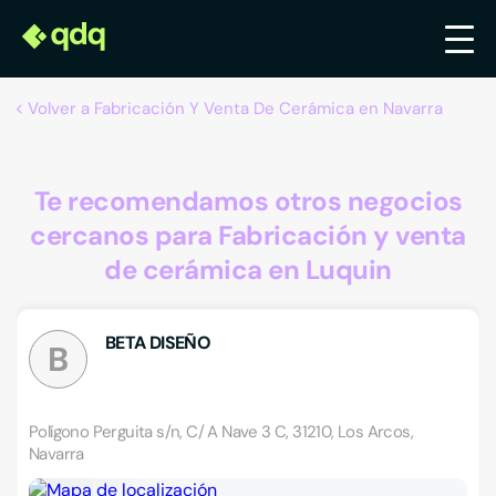
Volver a Fabricación Y Venta De Cerámica en Navarra
Te recomendamos otros negocios
cercanos para Fabricación y venta
de cerámica en Luquin
BETA DISEÑO
B
Polígono Perguita s/n, C/ A Nave 3 C, 31210, Los Arcos,
Navarra