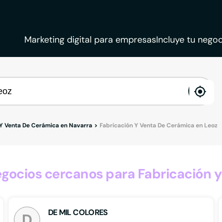
Marketing digital para empresas
Incluye tu negoc
ena
loca
 Y Venta De Cerámica en Navarra
Fabricación Y Venta De Cerámica en Leoz
ocios cercanos para Fabricación y
DE MIL COLORES
D