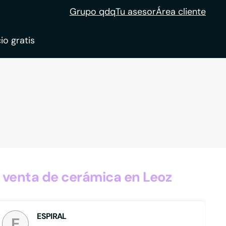
Grupo qdq
Tu asesor
Área cliente
io gratis
ble
tion
 venta de cerámica en Leoz
ESPIRAL
E