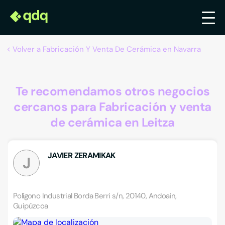
Volver a Fabricación Y Venta De Cerámica en Navarra
Te recomendamos otros negocios
cercanos para Fabricación y venta
de cerámica en Leitza
JAVIER ZERAMIKAK
J
Polígono Industrial Borda Berri s/n, 20140, Andoain,
Guipúzcoa