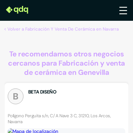
Volver a Fabricación Y Venta De Cerámica en Navarra
Te recomendamos otros negocios
cercanos para Fabricación y venta
de cerámica en Genevilla
BETA DISEÑO
B
Polígono Perguita s/n, C/ A Nave 3 C, 31210, Los Arcos,
Navarra