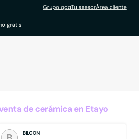
Grupo qdq
Tu asesor
Área cliente
io gratis
ble
tion
venta de cerámica en Etayo
BILCON
B