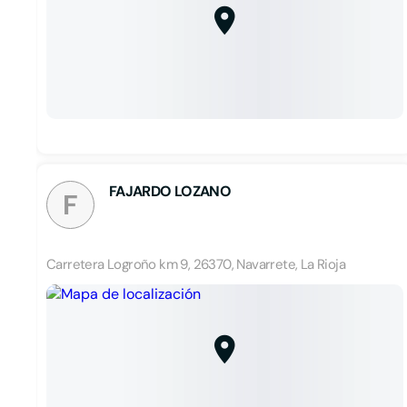
FAJARDO LOZANO
F
Carretera Logroño km 9, 26370, Navarrete, La Rioja