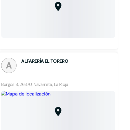
ALFARERÍA EL TORERO
A
Burgos 8, 26370, Navarrete, La Rioja