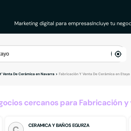
Marketing digital para empresas
Incluye tu negoc
ena
loca
 Y Venta De Cerámica en Navarra
Fabricación Y Venta De Cerámica en Etayo
ocios cercanos para Fabricación y 
CERAMICA Y BAÑOS EGURZA
C