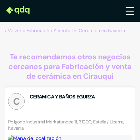
Volver a Fabricación Y Venta De Cerámica en Navarra
Te recomendamos otros negocios
cercanos para Fabricación y venta
de cerámica en Cirauqui
CERAMICA Y BAÑOS EGURZA
C
Polígono Industrial Merkatondoa 11, 31200, Estella / Lizarra,
Navarra