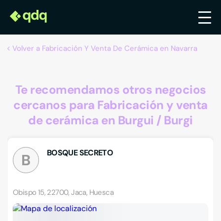
Volver a Fabricación Y Venta De Cerámica en Navarra
Te recomendamos otros negocios
cercanos para Fabricación y venta
de cerámica en Burgui / Burgi
BOSQUE SECRETO
B
Obispo 15, 22700, Jaca, Huesca