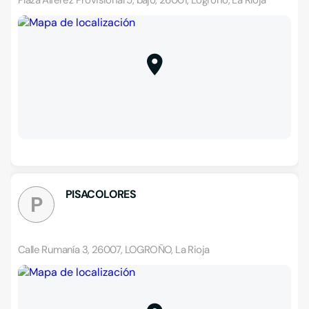
Plaza Alférez Provisional 5, bajo, 26001, Logroño, La Rioja
PISACOLORES
P
Calle Rumanía 3, 26007, LOGROÑO, La Rioja