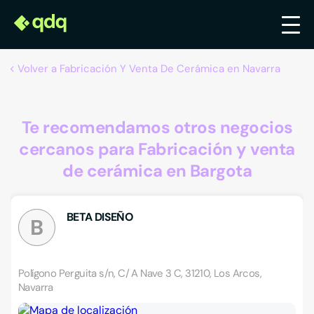
Volver a Fabricación Y Venta De Cerámica en Navarra
Te recomendamos otros negocios
cercanos para Fabricación y venta
de cerámica en Bargota
BETA DISEÑO
B
Polígono Perguita s/n, C/ A Nave 3 C, 31210, Los Arcos,
Navarra