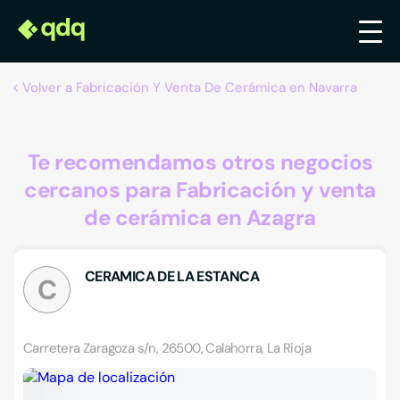
Volver a Fabricación Y Venta De Cerámica en Navarra
Te recomendamos otros negocios
cercanos para Fabricación y venta
de cerámica en Azagra
CERAMICA DE LA ESTANCA
C
Carretera Zaragoza s/n, 26500, Calahorra, La Rioja