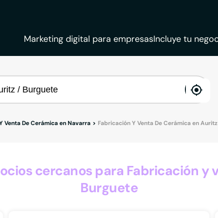
Marketing digital para empresas
Incluye tu negoc
ena
loca
 Y Venta De Cerámica en Navarra
Fabricación Y Venta De Cerámica en Auritz
ios cercanos para Fabricación y v
Burguete