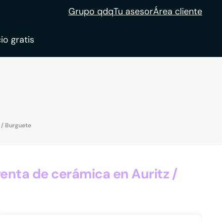
Grupo qdq
Tu asesor
Área cliente
io gratis
ble
tion
 / Burguete
enta de cerámica en Auritz /