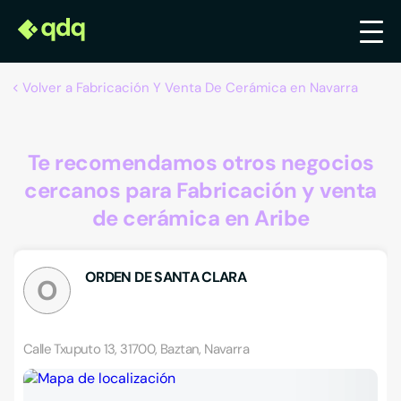
Volver a Fabricación Y Venta De Cerámica en Navarra
Te recomendamos otros negocios
cercanos para Fabricación y venta
de cerámica en Aribe
ORDEN DE SANTA CLARA
O
Calle Txuputo 13, 31700, Baztan, Navarra