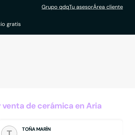
Grupo qdq
Tu asesor
Área cliente
io gratis
ble
tion
 venta de cerámica en Aria
TOÑA MARÍN
T