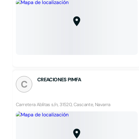
CREACIONES PIMFA
C
Carretera Ablitas s/n, 31520, Cascante, Navarra