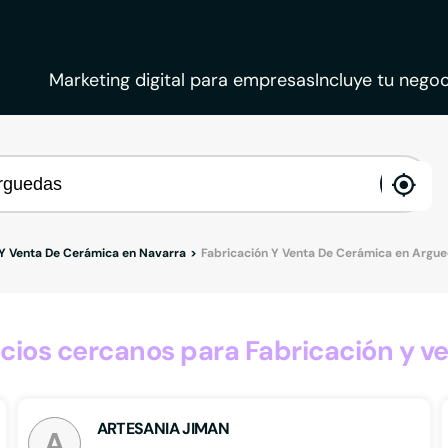
Marketing digital para empresas
Incluye tu negoc
ena
loca
 Y Venta De Cerámica en Navarra
Fabricación Y Venta De Cerámica en Argu
ios cercanos para Fabricación y v
ARTESANIA JIMAN
A