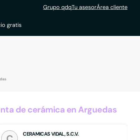
Grupo qdq
Tu asesor
Área cliente
io gratis
ble
tion
edas
enta de cerámica en Arguedas
CERAMICAS VIDAL, S.C.V.
C