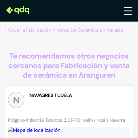
Volver a Fabricación Y Venta De Cerámica en Navarra
Te recomendamos otros negocios
cercanos para Fabricación y venta
de cerámica en Aranguren
NAVAGRES TUDELA
N
Polígono Industrial Talluntxe 2, 31470, Noáin / Noain, Navarra