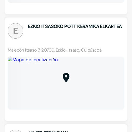
EZKIO ITSASOKO POTT KERAMIKA ELKARTEA
E
Malecón Itsaso 7, 20709, Ezkio-Itsaso, Guipúzcoa