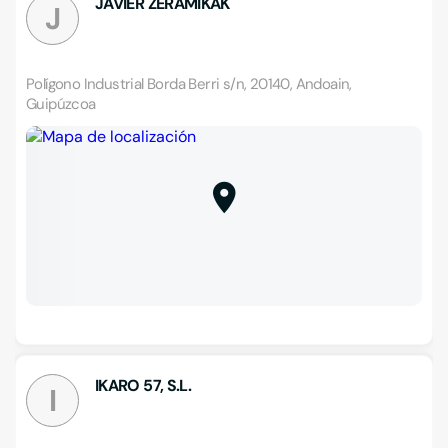
JAVIER ZERAMIKAK
J
Polígono Industrial Borda Berri s/n, 20140, Andoain,
Guipúzcoa
IKARO 57, S.L.
I