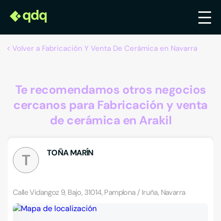
Volver a Fabricación Y Venta De Cerámica en Navarra
Te recomendamos otros negocios
cercanos para Fabricación y venta
de cerámica en Arakil
TOÑA MARÍN
T
Calle Vidangoz 9, Bajo, 31014, Pamplona / Iruña, Navarra