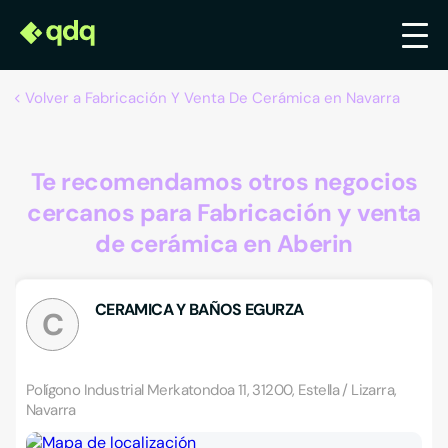
Volver a Fabricación Y Venta De Cerámica en Navarra
Te recomendamos otros negocios
cercanos para Fabricación y venta
de cerámica en Aberin
CERAMICA Y BAÑOS EGURZA
C
Polígono Industrial Merkatondoa 11, 31200, Estella / Lizarra,
Navarra