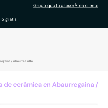
Grupo qdq
Tu asesor
Área cliente
io gratis
ble
tion
regaina / Abaurrea Alta
a de cerámica en Abaurregaina /