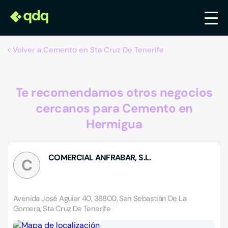
Volver a Cemento en Sta Cruz De Tenerife
Te recomendamos otros negocios
cercanos para Cemento en
Hermigua
COMERCIAL ANFRABAR, S.L.
C
Avenida José Aguiar 40, 38800, San Sebastián De La
Gomera, Sta Cruz De Tenerife