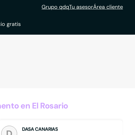
Grupo qdq
Tu asesor
Área cliente
io gratis
ble
tion
nto en El Rosario
DASA CANARIAS
D