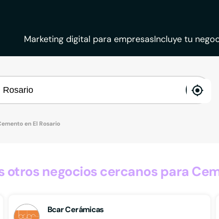
Marketing digital para empresas
Incluye tu negoc
ena
loca
Cemento en El Rosario
otros negocios cercanos para Ceme
Bcar Cerámicas