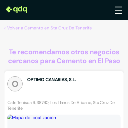
Volver a Cemento en Sta Cruz De Tenerife
Te recomendamos otros negocios
cercanos para Cemento en El Paso
OPTIMO CANARIAS, S.L.
O
Calle Tenisca 9, 38760, Los Llanos De Aridane, Sta Cruz De
Tenerife