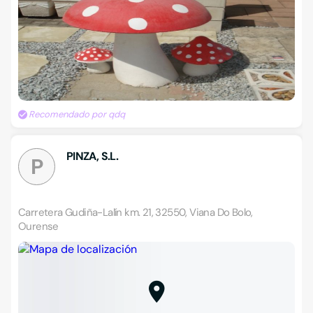
Recomendado por qdq
PINZA, S.L.
P
Carretera Gudiña-Lalín km. 21, 32550, Viana Do Bolo,
Ourense