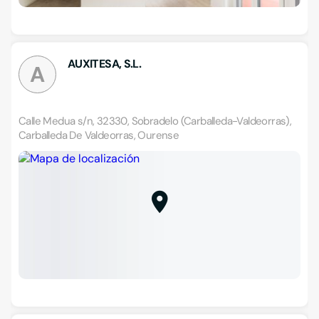
AUXITESA, S.L.
A
Calle Medua s/n, 32330, Sobradelo (Carballeda-Valdeorras),
Carballeda De Valdeorras, Ourense