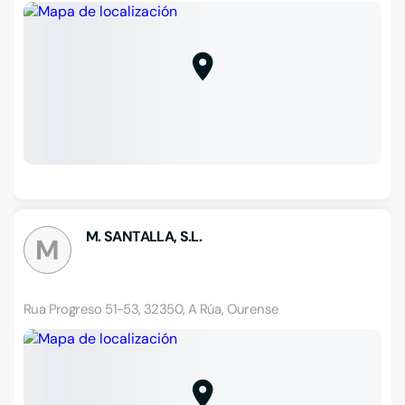
M. SANTALLA, S.L.
M
Rua Progreso 51-53, 32350, A Rúa, Ourense