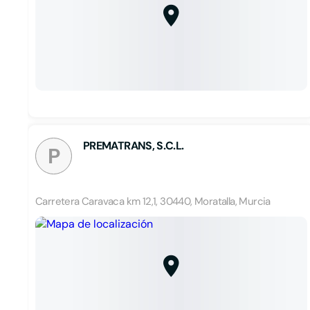
PREMATRANS, S.C.L.
P
Carretera Caravaca km 12,1, 30440, Moratalla, Murcia