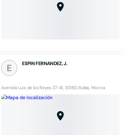
ESPIN FERNANDEZ, J.
E
Avenida Luis de los Reyes 37-41, 30180, Bullas, Murcia