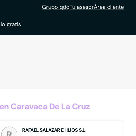
Grupo qdq
Tu asesor
Área cliente
io gratis
ble
tion
en Caravaca De La Cruz
RAFAEL SALAZAR E HIJOS S.L.
R