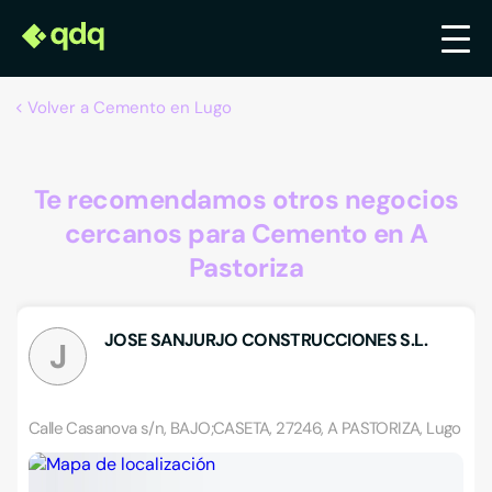
Volver a Cemento en Lugo
Te recomendamos otros negocios
cercanos para Cemento en A
Pastoriza
JOSE SANJURJO CONSTRUCCIONES S.L.
J
Calle Casanova s/n, BAJO;CASETA, 27246, A PASTORIZA, Lugo