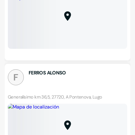
FERROS ALONSO
F
Generalísimo km 36,5, 27720, A Pontenova, Lugo