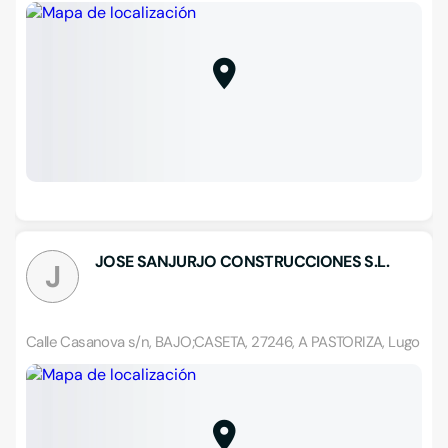
JOSE SANJURJO CONSTRUCCIONES S.L.
J
Calle Casanova s/n, BAJO;CASETA, 27246, A PASTORIZA, Lugo