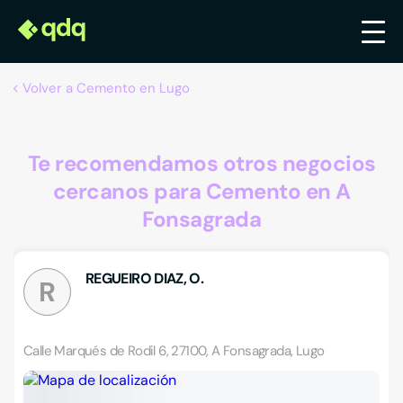
Volver a Cemento en Lugo
Te recomendamos otros negocios
cercanos para Cemento en A
Fonsagrada
REGUEIRO DIAZ, O.
R
Calle Marqués de Rodil 6, 27100, A Fonsagrada, Lugo