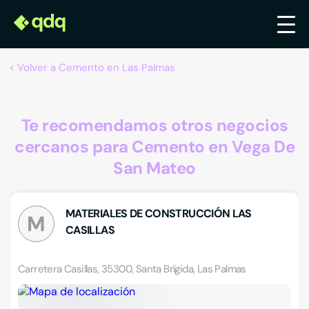
Volver a Cemento en Las Palmas
Te recomendamos otros negocios
cercanos para Cemento en Vega De
San Mateo
MATERIALES DE CONSTRUCCIÓN LAS
M
CASILLAS
Carretera Casillas, 35300, Santa Brígida, Las Palmas