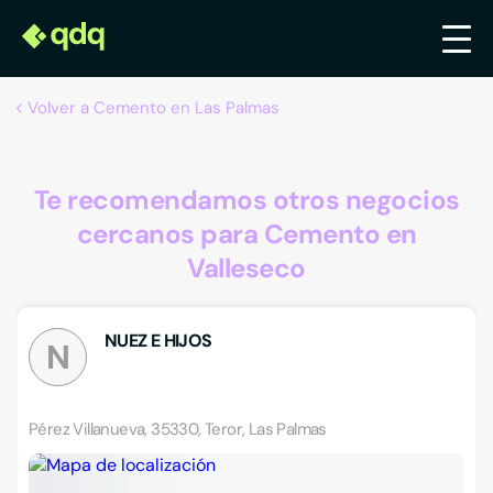
Volver a Cemento en Las Palmas
Te recomendamos otros negocios
cercanos para Cemento en
Valleseco
NUEZ E HIJOS
N
Pérez Villanueva, 35330, Teror, Las Palmas