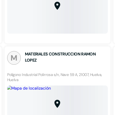
MATERIALES CONSTRUCCION RAMON
M
LOPEZ
Polígono Industrial Polirrosa s/n, Nave 59 A, 21007, Huelva,
Huelva