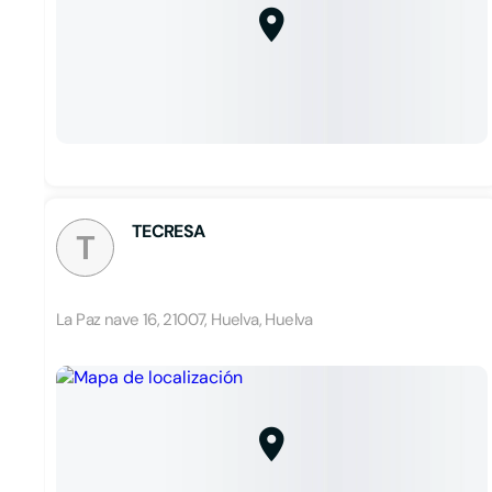
TECRESA
T
La Paz nave 16, 21007, Huelva, Huelva