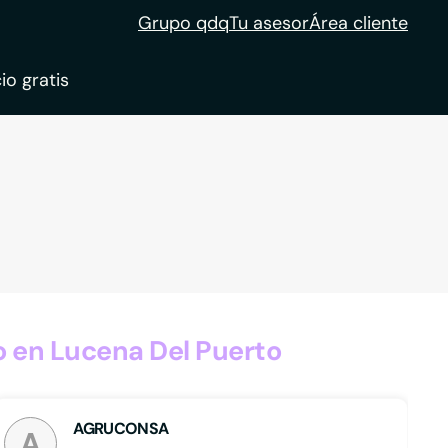
Grupo qdq
Tu asesor
Área cliente
io gratis
ble
tion
 en Lucena Del Puerto
AGRUCONSA
A