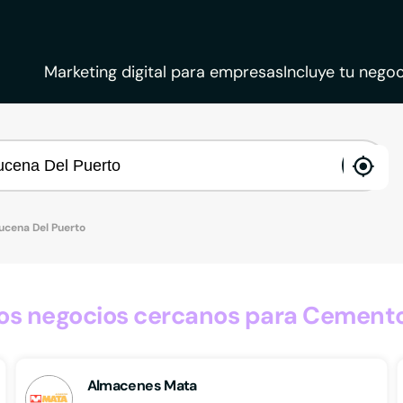
Marketing digital para empresas
Incluye tu negoc
ena
loca
ucena Del Puerto
s negocios cercanos para Cemento
Almacenes Mata