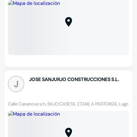
JOSE SANJURJO CONSTRUCCIONES S.L.
J
Calle Casanova s/n, BAJO;CASETA, 27246, A PASTORIZA, Lugo