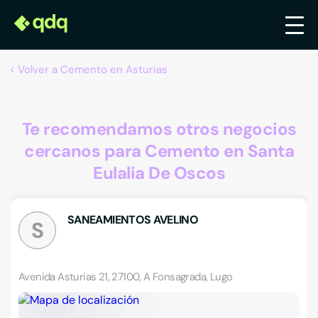
Volver a Cemento en Asturias
Te recomendamos otros negocios
cercanos para Cemento en Santa
Eulalia De Oscos
SANEAMIENTOS AVELINO
S
Avenida Asturias 21, 27100, A Fonsagrada, Lugo