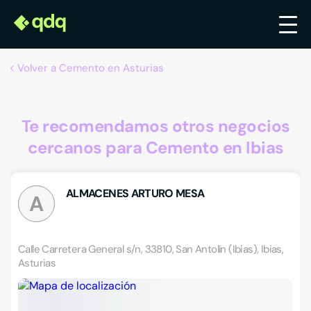
Volver a Cemento en Asturias
Te recomendamos otros negocios
cercanos para Cemento en Ibias
ALMACENES ARTURO MESA
A
Calle Carretera General s/n, 33810, San Antolín (Ibias), Ibias,
Asturias